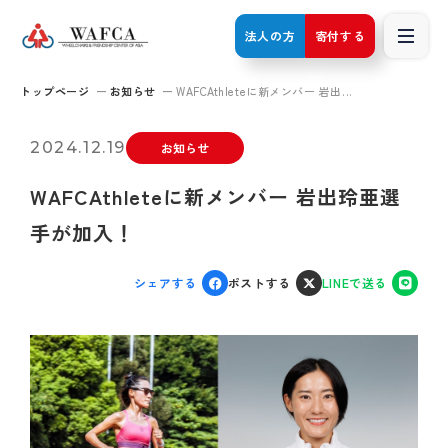
法人の方
寄付する
トップページ
お知らせ
WAFCAthleteに新メンバー 岩出...
2024.12.19
お知らせ
WAFCAthleteに新メンバー 岩出玲亜選
手が加入！
シェアする
ポストする
LINEで送る