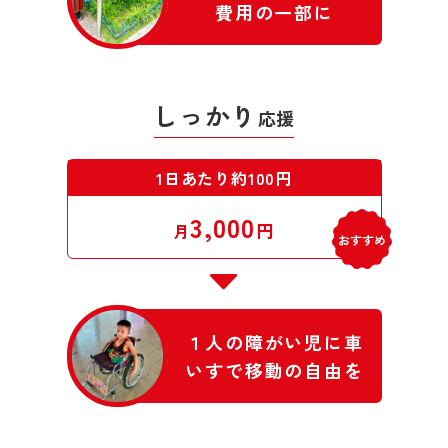
費用の一部に
しっかり
応援
1日あたり約100円
3,000
円
月
１人の障がい児に車
いすで移動の自由を