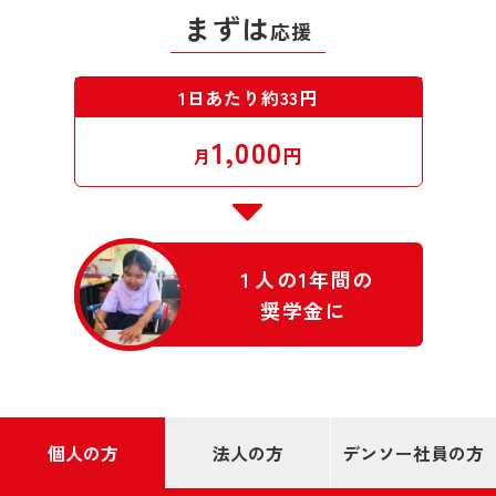
まずは
応援
1日あたり約33円
1,000
円
月
１人の1年間の
奨学金に
個人の方
法人の方
デンソー社員の方