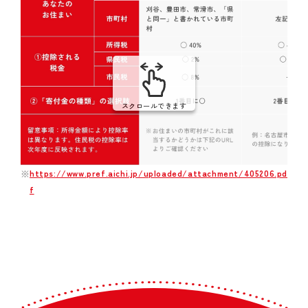
スクロールできます
https://www.pref.aichi.jp/uploaded/attachment/405206.pd
f