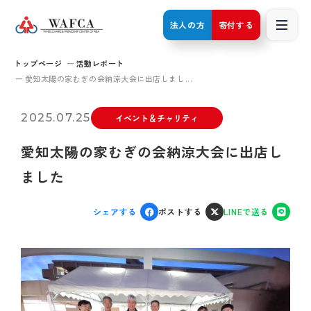
法人の方
寄付する
トップページ
活動レポート
愛知太陽の家むぎの会納涼大会に出店しまし...
2025.07.25
イベント＆チャリティ
愛知太陽の家むぎの会納涼大会に出店し
ました
シェアする
ポストする
LINEで送る