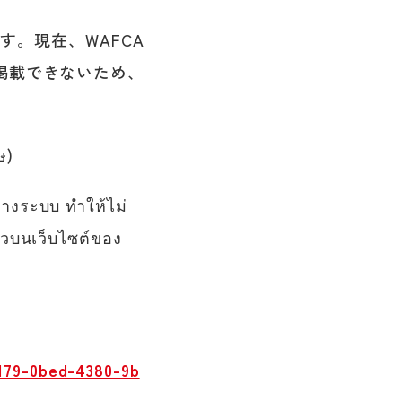
す。現在、WAFCA
掲載できないため、
ษ
)
างระบบ ทำให้ไม่
าวบนเว็บไซต์ของ
5179-0bed-4380-9b