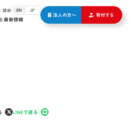
EN
JP
・講演
法人の方
へ
寄付する
と
最新情報
る
LINEで送る