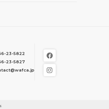
66-23-5822
66-23-5827
ntact@wafca.jp
d.