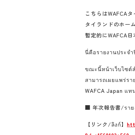
こちらはWAFCA
タイランドのホー
暫定的にWAFCA
นี่คือรายงานประจ
ขณะนี้หน้าเว็บไซต
สามารถเผยแพร่รายง
WAFCA Japan แทน
■ 年次報告書/รายง
【リンク/ลิงก์】
ht