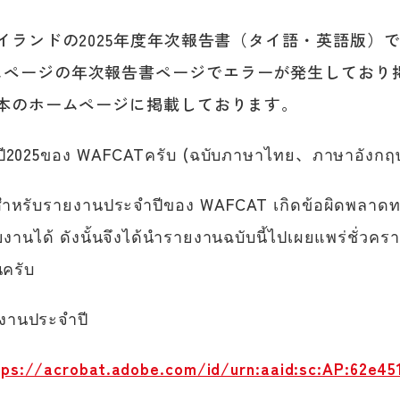
タイランドの2025年度年次報告書（タイ語・英語版）で
ムページの年次報告書ページでエラーが発生しており
日本のホームページに掲載しております。
ำปี2025ของ WAFCATครับ (ฉบับภาษาไทย、
ภาษาอังกฤ
์สำหรับรายงานประจำปีของ WAFCAT เกิดข้อผิดพลาดท
านได้ ดังนั้นจึงได้นำรายงานฉบับนี้ไปเผยแพร่ชั่วคร
ครับ
านประจำปี
tps://acrobat.adobe.com/id/urn:aaid:sc:AP:62e4