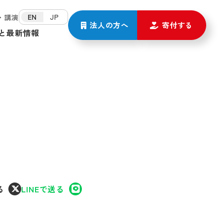
EN
JP
・講演
法人の方
へ
寄付する
と
最新情報
る
LINEで送る