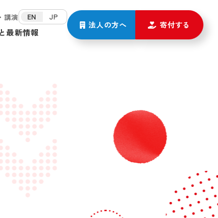
EN
JP
・講演
法人の方
へ
寄付する
と
最新情報