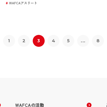
WAFCAアスリート
1
2
3
4
5
...
8
WAFCAの活動