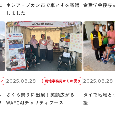
た
ネシア・ブカシ市で車いすを寄贈
金奨学金授与
しました
2025.08.28
2025.08.28
ィ
現地事務局からの便り
ッ
さくら祭りに出展！笑顔広がる
タイで地域と
ま
WAFCAIチャリティブース
援