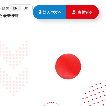
EN
JP
・講演
法人の方
へ
寄付する
と
最新情報